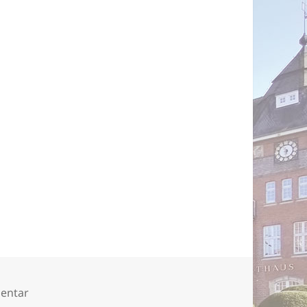
zu Nilsson-Bad-1
entar