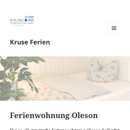
MENÜ
Kruse Ferien
UND
WIDGETS
Ferienwohnung Oleson
Die ca. 35 qm große Ferienwohnung Oleson befindet